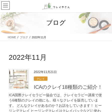
コ
ナ
ン
ビ
テ
ゲ
ン
ー
ブログ
ツ
シ
に
ョ
移
ン
HOME
ブログ
2022年11月
動
に
移
動
2022年11月
2022年11月21日
クレイ
ICAのクレイ18種類のご紹介！
ICA国際クレイセラピー協会では、クレイセラピー講座で使
う6種類のクレイの他にも、様々なクレイを販売していま
す。 どんなクレイがあるのか？お話をしていきます！ ヒー
リングクレイ ヒーリングクレイはクレイパックなどに使わ