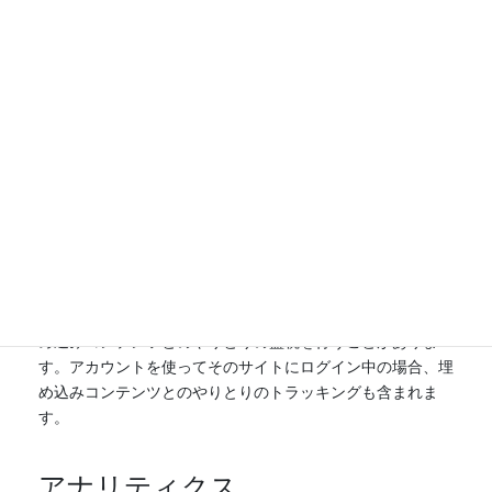
限が切れます。
他サイトからの埋め込みコンテ
ンツ
このサイトの投稿には埋め込みコンテンツ (動画、画像、投
稿など) が含まれます。他サイトからの埋め込みコンテンツ
は、訪問者がそのサイトを訪れた場合とまったく同じように
振る舞います。
これらのサイトは、あなたのデータの収集、Cookie の使
用、サードパーティによる追加トラッキングの埋め込み、埋
め込みコンテンツとのやりとりの監視を行うことがありま
す。アカウントを使ってそのサイトにログイン中の場合、埋
め込みコンテンツとのやりとりのトラッキングも含まれま
す。
アナリティクス