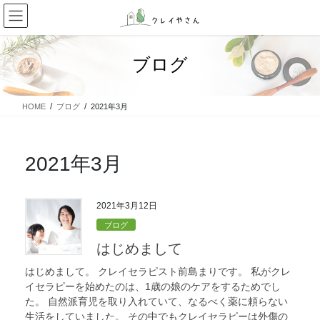
コ
ナ
ン
ビ
テ
ゲ
ン
ー
ブログ
ツ
シ
に
ョ
移
ン
HOME
ブログ
2021年3月
動
に
移
動
2021年3月
2021年3月12日
ブログ
はじめまして
はじめまして。 クレイセラピスト前島まりです。 私がクレ
イセラピーを始めたのは、1歳の娘のケアをするためでし
た。 自然派育児を取り入れていて、なるべく薬に頼らない
生活をしていました。 その中でもクレイセラピーは外傷の