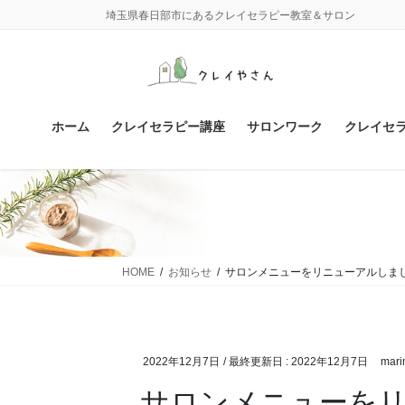
コ
ナ
埼玉県春日部市にあるクレイセラピー教室＆サロン
ン
ビ
テ
ゲ
ン
ー
ツ
シ
に
ョ
ホーム
クレイセラピー講座
サロンワーク
クレイセ
移
ン
動
に
移
動
HOME
お知らせ
サロンメニューをリニューアルしま
2022年12月7日
/ 最終更新日 :
2022年12月7日
mari
サロンメニューを