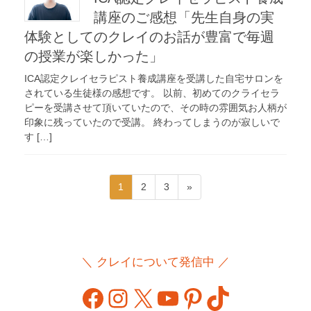
講座のご感想「先生自身の実
体験としてのクレイのお話が豊富で毎週
の授業が楽しかった」
ICA認定クレイセラピスト養成講座を受講した自宅サロンを
されている生徒様の感想です。 以前、初めてのクライセラ
ピーを受講させて頂いていたので、その時の雰囲気お人柄が
印象に残っていたので受講。 終わってしまうのが寂しいで
す […]
投
ペ
ペ
ペ
1
2
3
»
稿
ー
ー
ー
ジ
ジ
ジ
の
ペ
＼ クレイについて発信中 ／
ー
ジ
Facebook
Instagram
X
YouTube
Pinterest
TikTok
送